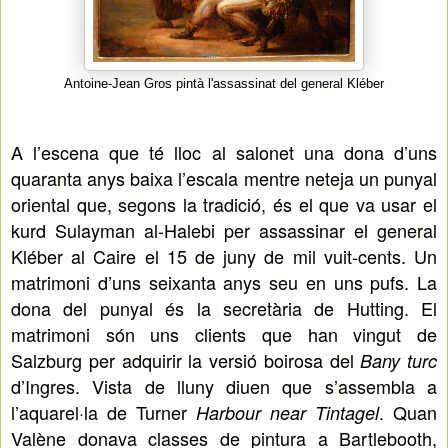
Antoine-Jean Gros pintà l'assassinat del general Kléber
A l’escena que té lloc al salonet una dona d’uns
quaranta anys baixa l’escala mentre neteja un punyal
oriental que, segons la tradició, és el que va usar el
kurd Sulayman al-Halebi per assassinar el general
Kléber al Caire el 15 de juny de mil vuit-cents. Un
matrimoni d’uns seixanta anys seu en uns pufs. La
dona del punyal és la secretària de Hutting. El
matrimoni són uns clients que han vingut de
Salzburg per adquirir la versió boirosa del
Bany turc
d’Ingres. Vista de lluny diuen que s’assembla a
l’aquarel·la de Turner
. Quan
Harbour near Tintagel
Valène donava classes de pintura a Bartlebooth,