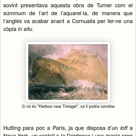
sovint presentava aquesta obra de Turner com el
súmmum de l’art de l’aquarel·la, de manera que
l‘anglès va acabar anant a Cornualla per fer-ne una
còpia
.
in situ
Si no és "Harbour near Tintagel", se li podria semblar
Hutting para poc a París, ja que disposa d’un
a
loft
Nova York, un castell a la Dordonya i una masia prop