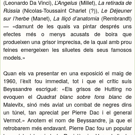
(Leonardo Da Vinci),
(Millet),
L’Angelus
La retirada de
(Nicolas-Toussaint Charlet (?)),
Rússia
Le Déjeuner
(Manet),
(Rembrandt)
sur l’herbe
La lliçó d’anatomia
— «damunt de les quals va pintar després uns
efectes més o menys acusats de boira que
produeixen una grisor imprecisa, de la qual amb prou
feines emergeixen les siluetes dels seus famosos
models.»
Quan els va presentar en una exposició el maig de
1960, l’èxit fou immediat, tot i que el crític suís
Beyssandre escrigué: «Els grisos de Hutting no
evoquen el
de
Quadrat blanc sobre fons blanc
Malevitx, sinó més aviat un combat de negres dins
un túnel, tan apreciat per Pierre Dac i el general
Vermot.» Anotem el nom de Beyssandre, ja que el
retrobarem més endavant. Pierre Dac fou un popular