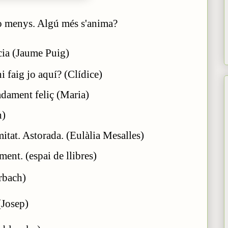
 o menys. Algú més s'anima?
cia
(Jaume Puig)
i faig jo aquí?
(Clídice)
adament feliç
(Maria)
h)
itat. Astorada.
(Eulàlia Mesalles)
ent. (espai de llibres)
rbach)
(Josep)