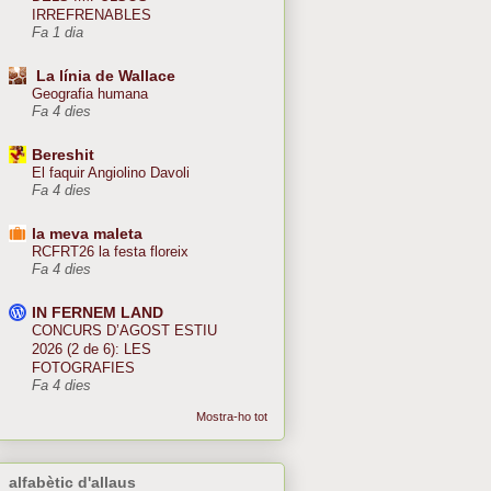
IRREFRENABLES
Fa 1 dia
La línia de Wallace
Geografia humana
Fa 4 dies
Bereshit
El faquir Angiolino Davoli
Fa 4 dies
la meva maleta
RCFRT26 la festa floreix
Fa 4 dies
IN FERNEM LAND
CONCURS D’AGOST ESTIU
2026 (2 de 6): LES
FOTOGRAFIES
Fa 4 dies
Mostra-ho tot
alfabètic d'allaus