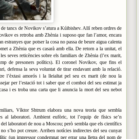
 de tancs de Novikov s’atura a Kúibishev. Allí reben ordres de
 Novikov es retroba amb Zhènia i suposo que fan l’amor, encara
an estranyes que potser la cosa no passa de beure aigua calenta
met a Zhènia que es casarà amb ella. De retorn a la unitat, el
es seves reticències sobre els familiars de Zhènia (l’ex marit,
mp de presoners polítics). El coronel Novikov, que fins el
ri, defensa la seva voluntat de tirar endavant amb la relació.
e l’èxtasi amorós i la lleialtat pel seu ex marit (de nou la
ejar per l’estació tot i saber que el comboi del seu estimat ja
casa i es troba una carta que li anuncia la mort del seu nebot
amiliars, Víktor Shtrum elabora una nova teoria que sembla
s al laboratori. Ambient eufòric, tot l’equip de físics se’n
t del laboratori de nou a Moscou; però sembla que els científics
no s’ho pot creure. Arriben notícies indirectes del seu cunyat
olític (un impressor condemnat per errar una lletra del nom de