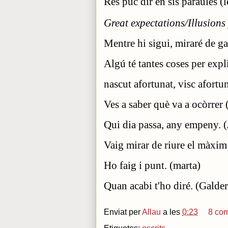
Res puc dir en sis paraules (
Great expectations/Illusions
Mentre hi sigui, miraré de g
Algú té tantes coses per expl
nascut afortunat, visc afortu
Ves a saber què va a ocòrrer
Qui dia passa, any empeny. (
Vaig mirar de riure el màxim 
Ho faig i punt. (marta)
Quan acabi t'ho diré. (Galder
Enviat per
Allau
a les
0:23
8 com