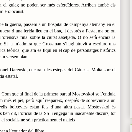
en el gulag no poden ser més esfereïdores. Arriben també els
om Holocaust.
s de la guerra, passem a un hospital de campanya alemany en el
upera d’una ferida lleu en el braç, i després a l’estat major, on
l’ofensiva final sobre la ciutat assetjada. O no serà encara la
ar. Si ja m’admira que Grossman s’hagi atrevit a escriure uns
ica teòrica, que ara es fiqui en el cap de personatges històrics
com versemblant.
ronel Darenski, encara a les estepes del Càucas. Molta sorra i
ia estatal.
Com que al final de la primera part al Mostovskoi se l’enduia
m més el pèl, però aquí reapareix, després de sobreviure a un
ells bolxevics estan fets d’una altra pasta. Mostovskoi és
s ben dit, l’oficial de la SS li engega un inacabable discurs, tot
 el socialisme són pràcticament el mateix.
at a l’equador del llibre.