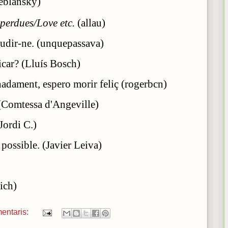
leblansky)
 perdues/Love etc.
(allau)
audir-ne. (unquepassava)
icar? (Lluís Bosch)
nadament, espero morir feliç (rogerbcn)
 (Comtessa d'Angeville)
Jordi C.)
possible. (Javier Leiva)
ich)
entaris: