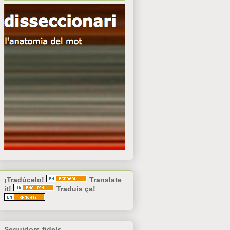
¡Tradúcelo!
Translate
it!
Traduis ça!
Seguidors fidels