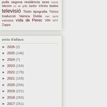
pulla
segona residència
sexe
sexes
sitcom
teatre
tardor infinita
so de grills
televisió
Tintín
tipografia
Tolstoi
traducció
Vainica Doble
van eyck
vida de Perec
VIH
versions
WTF
Zappa
arxiu d'allaus
►
2026
(2)
►
2025
(146)
►
2024
(7)
►
2023
(154)
►
2022
(178)
►
2021
(159)
►
2020
(256)
►
2019
(221)
►
2018
(260)
►
2017
(251)