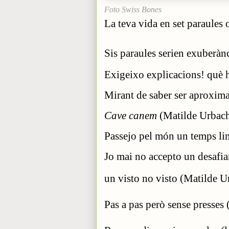
Foto Swiss Bones
La teva vida en set paraules
Sis paraules serien exuberàn
Exigeixo explicacions! què h
Mirant de saber ser aproxim
Cave canem
(Matilde Urbac
Passejo pel món un temps lim
Jo mai no accepto un desafiam
un visto no visto (Matilde U
Pas a pas però sense presses 