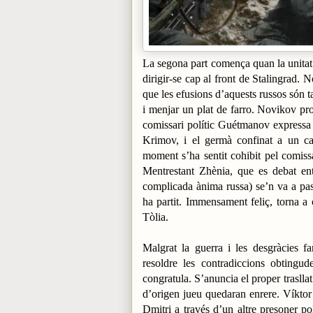
La segona part comença quan la unitat
dirigir-se cap al front de Stalingrad.
que les efusions d’aquests russos són t
i menjar un plat de farro. Novikov pro
comissari polític Guétmanov expressa l
Krimov, i el germà confinat a un ca
moment s’ha sentit cohibit pel comissa
Mentrestant Zhènia, que es debat entr
complicada ànima russa) se’n va a pass
ha partit. Immensament feliç, torna a 
Tòlia.
Malgrat la guerra i les desgràcies f
resoldre les contradiccions obtingude
congratula. S’anuncia el proper traslla
d’origen jueu quedaran enrere. Víktor 
Dmitri a través d’un altre presoner p