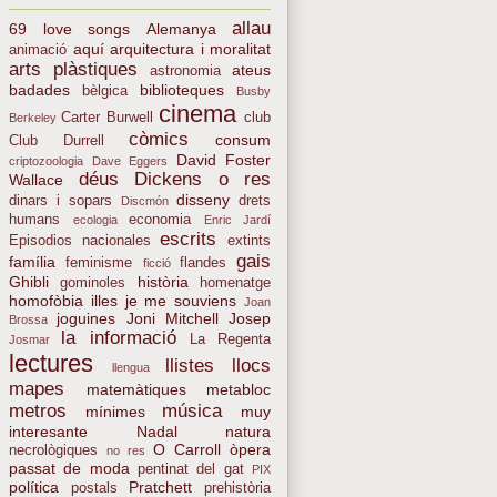
allau
69 love songs
Alemanya
aquí
arquitectura i moralitat
animació
arts plàstiques
ateus
astronomia
badades
biblioteques
bèlgica
Busby
cinema
Carter Burwell
club
Berkeley
còmics
consum
Club Durrell
David Foster
criptozoologia
Dave Eggers
déus
Dickens o res
Wallace
disseny
dinars i sopars
drets
Discmón
humans
economia
ecologia
Enric Jardí
escrits
Episodios nacionales
extints
gais
família
feminisme
flandes
ficció
Ghibli
història
gominoles
homenatge
homofòbia
illes
je me souviens
Joan
joguines
Joni Mitchell
Josep
Brossa
la informació
La Regenta
Josmar
lectures
llistes
llocs
llengua
mapes
matemàtiques
metabloc
metros
música
mínimes
muy
interesante
Nadal
natura
O Carroll
òpera
necrològiques
no res
passat de moda
pentinat del gat
PIX
política
Pratchett
postals
prehistòria