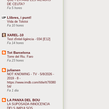
DE CEUTA?
Fa 5 hores
Llibres, i punt!
Vida de Tolstoi
Fa 10 hores
XAREL-10
Test d'intel·ligència - 034 [E12]
Fa 14 hores
Tot Barcelona
Torre del Riu. Faro
Fa 23 hores
julianen
NOT KNOWING - TV - 5/8/2026 -
2019 - 8 -
https://www.imdb.com/title/tt79380
54/
Fa 1 dia
LA PANXA DEL BOU
LA SUPOSADA INNOCENCIA
DELS IMPULSOS