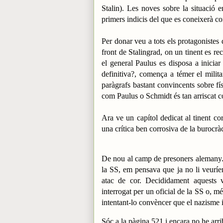
Stalin). Les noves sobre la situació 
primers indicis del que es coneixerà c
Per donar veu a tots els protagoniste
front de Stalingrad, on un tinent es rec
el general Paulus es disposa a iniciar 
definitiva?, comença a témer el milit
paràgrafs bastant convincents sobre fís
com Paulus o Schmidt és tan arriscat 
Ara ve un capítol dedicat al tinent co
una crítica ben corrosiva de la burocràc
De nou al camp de presoners alemany. 
la SS, em pensava que ja no li veuríe
atac de cor. Decididament aquests v
interrogat per un oficial de la SS o, mé
intentant-lo convèncer que el nazisme i
Sóc a la pàgina 521 i encara no he arrib