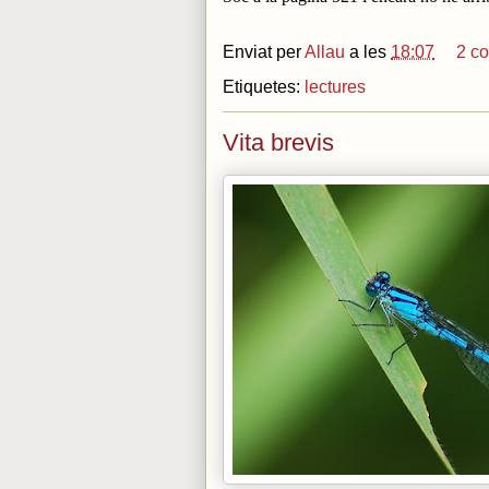
Enviat per
Allau
a les
18:07
2 c
Etiquetes:
lectures
Vita brevis