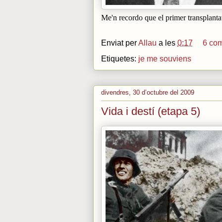
Me'n recordo que el primer transplanta
Enviat per
Allau
a les
0:17
6 com
Etiquetes:
je me souviens
divendres, 30 d’octubre del 2009
Vida i destí (etapa 5)