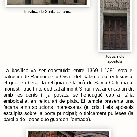
Basílica de Santa Caterina
Jesús i els
apòstols
La basílica va ser construïda entre 1369 i 1391 sota el
patrocini de Raimondello Orsini del Balzo, croat entusiasta,
el qual en besar la relíquia de la mà de Santa Caterina al
monestir que hi té dedicat al mont Sinaí li va arrencar un dit
amb les dents i, ja posats, se l’endugué cap a Itàlia
embolcallat en reliquiari de plata. El temple presenta una
façana amb solucions interessants (el crist i els apòstols
esculpits sobre la porta principal) o típicament pulleses (la
parella de lleons que guarden l’entrada).