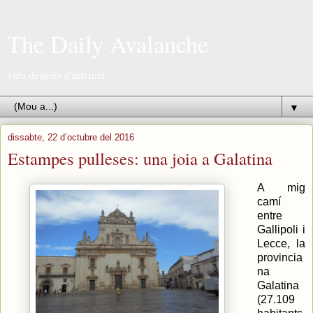
The Daily Avalanche
vida després d'internet
▼
dissabte, 22 d’octubre del 2016
Estampes pulleses: una joia a Galatina
A mig
camí
entre
Gallipoli i
Lecce, la
provincia
na
Galatina
(27.109