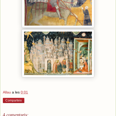
Allau
a les
0:01
Comparteix
4 comentaris: