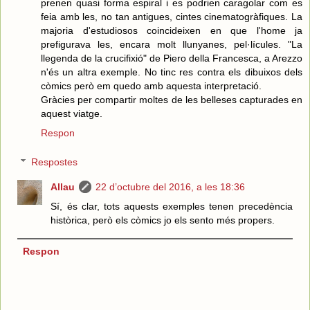
prenen quasi forma espiral i es podrien caragolar com es
feia amb les, no tan antigues, cintes cinematogràfiques. La
majoria d'estudiosos coincideixen en que l'home ja
prefigurava les, encara molt llunyanes, pel·lícules. "La
llegenda de la crucifixió" de Piero della Francesca, a Arezzo
n'és un altra exemple. No tinc res contra els dibuixos dels
còmics però em quedo amb aquesta interpretació.
Gràcies per compartir moltes de les belleses capturades en
aquest viatge.
Respon
Respostes
Allau
22 d’octubre del 2016, a les 18:36
Sí, és clar, tots aquests exemples tenen precedència
històrica, però els còmics jo els sento més propers.
Respon