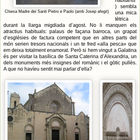
habitants
) sembla
Chiesa Madre dei Santi Pietro e Paolo (amb Josep afegit)
una mica
tètrica
durant la llarga migdiada d’agost. No li manquen els
atractius habituals: palaus de façana barroca, un grapat
d’esglésies de factura competent que en altres parts del
món serien tresors nacionals i un te fred «alla pesca» que
em deixa totalment enamorat. Però si hem vingut a Galatina
és per visitar la basílica de Santa Caterina d’Alexandria, un
dels monuments més insignes del romànic i el gòtic pullès.
A que no havíeu sentit mai parlar d’ella?