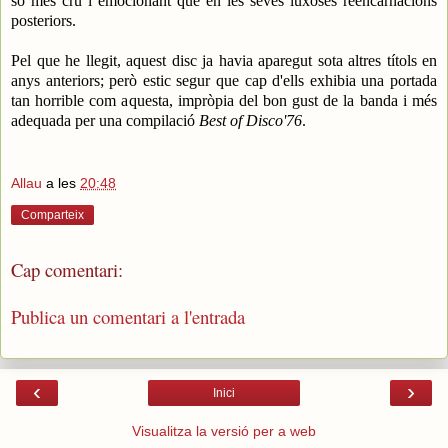
so més cru i emocionant que en les seves luxoses reencarnacions
posteriors.
Pel que he llegit, aquest disc ja havia aparegut sota altres títols en
anys anteriors; però estic segur que cap d'ells exhibia una portada
tan horrible com aquesta, impròpia del bon gust de la banda i més
adequada per una compilació
Best of Disco'76
.
Allau
a les
20:48
Comparteix
Cap comentari:
Publica un comentari a l'entrada
‹
›
Inici
Visualitza la versió per a web