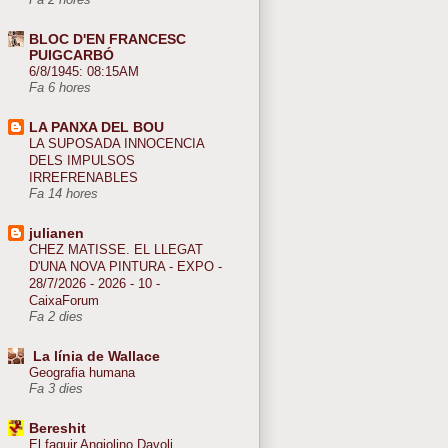
Fa 2 hores
BLOC D'EN FRANCESC
PUIGCARBÓ
6/8/1945: 08:15AM
Fa 6 hores
LA PANXA DEL BOU
LA SUPOSADA INNOCENCIA
DELS IMPULSOS
IRREFRENABLES
Fa 14 hores
julianen
CHEZ MATISSE. EL LLEGAT
D'UNA NOVA PINTURA - EXPO -
28/7/2026 - 2026 - 10 -
CaixaForum
Fa 2 dies
La línia de Wallace
Geografia humana
Fa 3 dies
Bereshit
El faquir Angiolino Davoli