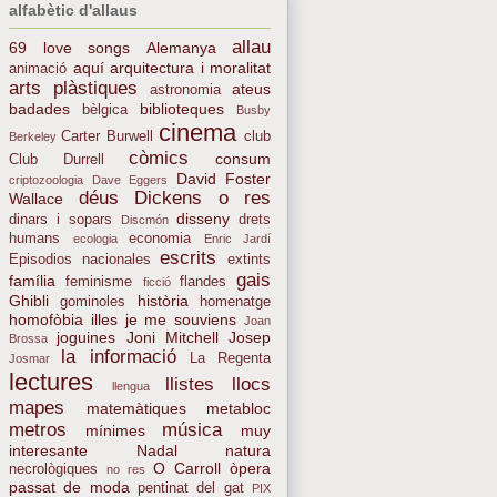
alfabètic d'allaus
allau
69 love songs
Alemanya
aquí
arquitectura i moralitat
animació
arts plàstiques
ateus
astronomia
badades
biblioteques
bèlgica
Busby
cinema
Carter Burwell
club
Berkeley
còmics
consum
Club Durrell
David Foster
criptozoologia
Dave Eggers
déus
Dickens o res
Wallace
disseny
dinars i sopars
drets
Discmón
humans
economia
ecologia
Enric Jardí
escrits
Episodios nacionales
extints
gais
família
feminisme
flandes
ficció
Ghibli
història
gominoles
homenatge
homofòbia
illes
je me souviens
Joan
joguines
Joni Mitchell
Josep
Brossa
la informació
La Regenta
Josmar
lectures
llistes
llocs
llengua
mapes
matemàtiques
metabloc
metros
música
mínimes
muy
interesante
Nadal
natura
O Carroll
òpera
necrològiques
no res
passat de moda
pentinat del gat
PIX