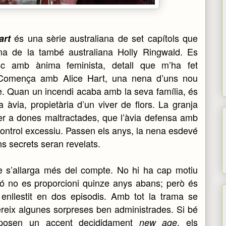
és una sèrie australiana de set capítols que
art
a de la també australiana Holly Ringwald. Es
esc amb ànima feminista, detall que m’ha fet
. Comença amb Alice Hart, una nena d’uns nou
e. Quan un incendi acaba amb la seva família, és
a àvia, propietària d’un viver de flors. La granja
er a dones maltractades, que l’àvia defensa amb
control excessiu. Passen els anys, la nena esdevé
ns secrets seran revelats.
ue s’allarga més del compte. No hi ha cap motiu
ó no es proporcioni quinze anys abans; però és
ia enllestit en dos episodis. Amb tot la trama se
ereix algunes sorpreses ben administrades. Si bé
i posen un accent decididament
, els
new age