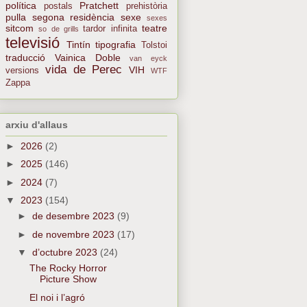
política
Pratchett
postals
prehistòria
pulla
segona residència
sexe
sexes
sitcom
teatre
tardor infinita
so de grills
televisió
Tintín
tipografia
Tolstoi
traducció
Vainica Doble
van eyck
vida de Perec
VIH
versions
WTF
Zappa
arxiu d'allaus
►
2026
(2)
►
2025
(146)
►
2024
(7)
▼
2023
(154)
►
de desembre 2023
(9)
►
de novembre 2023
(17)
▼
d’octubre 2023
(24)
The Rocky Horror
Picture Show
El noi i l’agró