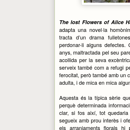
The lost Flowers of Alice H
adapta una novel·la homònim
tracta d’un drama fulleton
perdonar-li alguns defectes
anys, maltractada pel seu par
acollida per la seva excèntric
serveix també com a refugi p
ferocitat, però també amb un 
adulta, i de mica en mica algu
Aquesta és la típica sèrie q
perquè determinada informaci
clar, si fos així, tot quedar
segueix amb prou interès i of
els arranjaments florals h