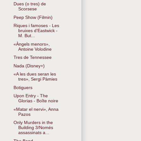
Dues (o tres) de
Scorsese
Peep Show (Filmin)
Riques i famoses - Les
bruixes d’Eastwick -
M. But...
«Àngels menors»,
Antoine Volodine
Tres de Tennessee
Nada (Disney+)
«A les dues seran les
tres», Sergi Pàmies
Botiguers
Upon Entry - The
Glorias - Boîte noire
«Matar el nervi», Anna
Pazos
Only Murders in the
Building 3/Només
assassinats a...
The Band