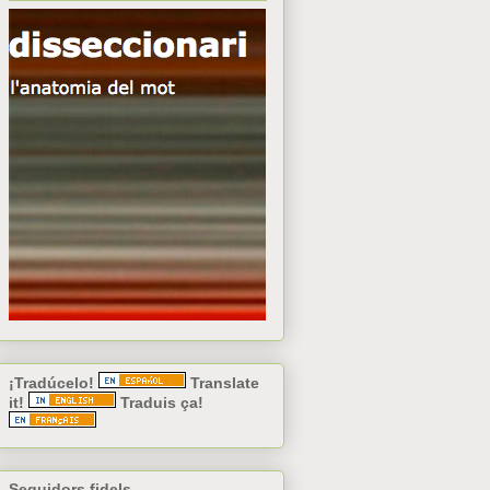
¡Tradúcelo!
Translate
it!
Traduis ça!
Seguidors fidels