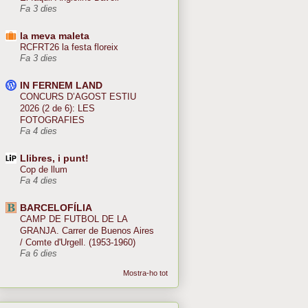
Fa 3 dies
la meva maleta
RCFRT26 la festa floreix
Fa 3 dies
IN FERNEM LAND
CONCURS D’AGOST ESTIU
2026 (2 de 6): LES
FOTOGRAFIES
Fa 4 dies
Llibres, i punt!
Cop de llum
Fa 4 dies
BARCELOFÍLIA
CAMP DE FUTBOL DE LA
GRANJA. Carrer de Buenos Aires
/ Comte d'Urgell. (1953-1960)
Fa 6 dies
Mostra-ho tot